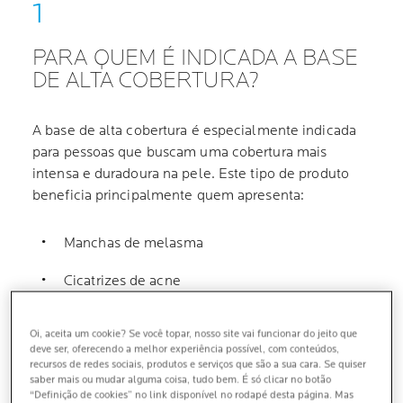
PARA QUEM É INDICADA A BASE
DE ALTA COBERTURA?
A base de alta cobertura é especialmente indicada
para pessoas que buscam uma cobertura mais
intensa e duradoura na pele. Este tipo de produto
beneficia principalmente quem apresenta:
Manchas de melasma
Cicatrizes de acne
Hiperpigmentação pós-inflamatória
Oi, aceita um cookie? Se você topar, nosso site vai funcionar do jeito que
deve ser, oferecendo a melhor experiência possível, com conteúdos,
Rosácea
recursos de redes sociais, produtos e serviços que são a sua cara. Se quiser
saber mais ou mudar alguma coisa, tudo bem. É só clicar no botão
Discromias (alterações na cor da pele)
“Definição de cookies” no link disponível no rodapé desta página. Mas