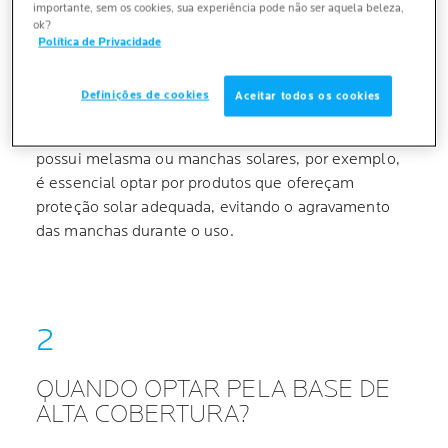
importante, sem os cookies, sua experiência pode não ser aquela beleza,
ok?
Olheiras profundas
Política de Privacidade
No entanto, é fundamental entender que a escolha
Definições de cookies
Aceitar todos os cookies
de uma base de alta cobertura vai além da
capacidade de cobrir imperfeições. Para quem
possui melasma ou manchas solares, por exemplo,
é essencial optar por produtos que ofereçam
proteção solar adequada, evitando o agravamento
das manchas durante o uso.
QUANDO OPTAR PELA BASE DE
ALTA COBERTURA?