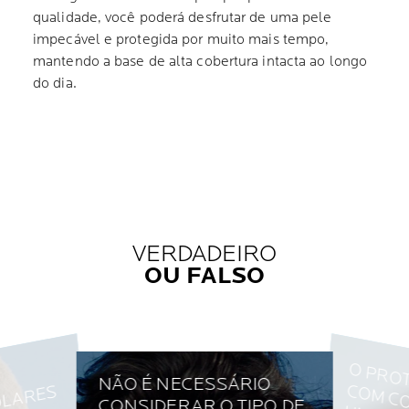
qualidade, você poderá desfrutar de uma pele
impecável e protegida por muito mais tempo,
mantendo a base de alta cobertura intacta ao longo
do dia.
VERDADEIRO
OU FALSO
T
T
T
NÃO É NECESSÁRIO
CONSIDERAR O TIPO DE