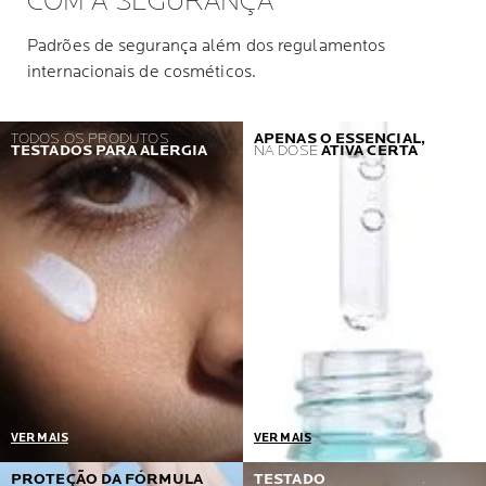
COM A SEGURANÇA
Padrões de segurança além dos regulamentos
internacionais de cosméticos.
TODOS OS PRODUTOS
APENAS O ESSENCIAL,
TESTADOS PARA ALERGIA
NA DOSE
ATIVA CERTA
VER MAIS
VER MAIS
Um pré-requisito =
Desenvolvidos em
PROTEÇÃO DA FÓRMULA
TESTADO