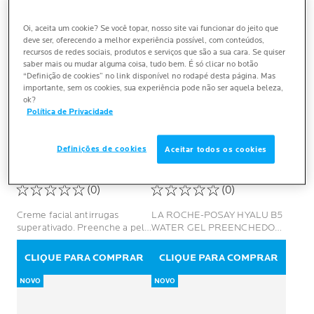
Oi, aceita um cookie? Se você topar, nosso site vai funcionar do jeito que
deve ser, oferecendo a melhor experiência possível, com conteúdos,
recursos de redes sociais, produtos e serviços que são a sua cara. Se quiser
saber mais ou mudar alguma coisa, tudo bem. É só clicar no botão
“Definição de cookies” no link disponível no rodapé desta página. Mas
importante, sem os cookies, sua experiência pode não ser aquela beleza,
ok?
Política de Privacidade
HYALU B5
HYALU B5
Definições de cookies
Aceitar todos os cookies
CREME SUPERATIVADO
WATER GEL
(0)
(0)
Creme facial antirrugas
LA ROCHE-POSAY HYALU B5
superativado. Preenche a pele
WATER GEL PREENCHEDOR
e corrige sinais do
DE LINHAS FINAS
envelhecimento com 3 tipos
MATIFICANTE
CLIQUE PARA COMPRAR
CLIQUE PARA COMPRAR
complementares de Ácido
Hialurônico, Vitamina B5 e
NOVO
NOVO
Ectoína