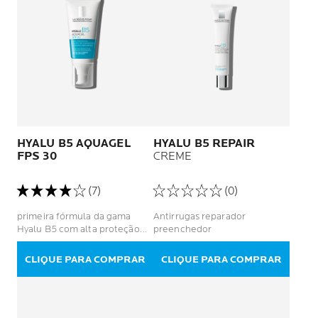
HYALU B5 AQUAGEL
HYALU B5 REPAIR
FPS 30
CREME
(7)
(0)
primeira fórmula da gama
Antirrugas reparador
Hyalu B5 com alta proteção
preenchedor
solar numa textura
transparente, leve e com
CLIQUE PARA COMPRAR
CLIQUE PARA COMPRAR
acabamento invisível.