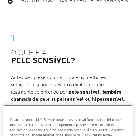
PRODUTOS ANTI-IDADE PARA PELES SENSÍVEIS
O QUE É A
PELE SENSÍVEL?
Antes de apresentarmos a você as melhores
soluções disponíveis, vamos explicar o que
realmente se entende por
pele sensível, também
chamada de pele supersensível ou hipersensível
.
Hoje afetando mais da metade da população
mundial, a pele sensível é uma condição
Oi, aceita um cookie? Se você topar, nosso site vai funcionar do jeito que
desagradável –
com sintomas de tensionamento,
deve ser, oferecendo a melhor experiência possível, com conteúdos,
formigamento, queimação e ardência
–
recursos de redes sociais, produtos e serviços que são a sua cara. Se quiser
experimentada pela pele. Essas sensações podem
saber mais ou mudar alguma coisa, tudo bem. É só clicar no botão