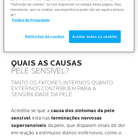
“Definição de cookies” no link disponível no rodapé desta página. Mas
acontecer o tempo todo, mas também podem ser
importante, sem os cookies, sua experiência pode não ser aquela beleza,
provocadas por
fatores externos e internos.
ok?
Política de Privacidade
Definições de cookies
Aceitar todos os cookies
QUAIS AS CAUSAS
PELE SENSÍVEL?
TANTO OS FATORES INTERNOS QUANTO
EXTERNOS CONTRIBUEM PARA A
SENSIBILIDADE DA PELE
Acredita-se que a
causa dos sintomas da pele
sensível
está nas
terminações nervosas
supersensíveis
da pele, que disparam sinais de dor
em reação a estímulos diários inofensivos, como o