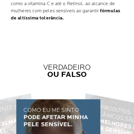
como a vitamina C e até o Retinol, ao alcance de
mulheres com peles sensíveis ao garantir
fórmulas
de altíssima tolerância.
VERDADEIRO
OU FALSO
O
S
P
R
O
D
U
TO
R
G
Â
N
IC
O
S
S
Ã
O
U
M
B
A
N
H
O
Q
U
E
T
E
E
D
E
M
O
R
A
D
COMO EU ME SINTO
S 
PODE AFETAR MINHA
FALSO
Í
J
D
A
R
Á
A
A
C
A
L
M
A
R
A
P
E
L
E
S
E
N
Í
V
E
PELE SENSÍVEL.
VERDADEIRO