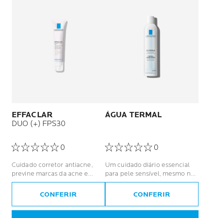
EFFACLAR
ÁGUA TERMAL
DUO (+) FPS30
0
0
Cuidado corretor antiacne,
Um cuidado diário essencial
previne marcas da acne e
para pele sensível, mesmo nas
auxilia no tratamento.
mais frágeis: recém-nascidos,
crianças, adultos, grávidas.
CONFERIR
CONFERIR