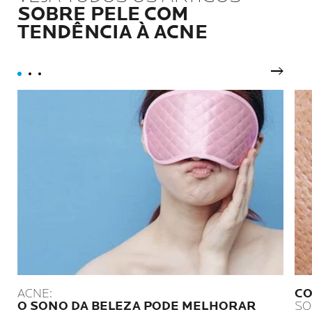
e eficácia perfeitas ao longo
enfraquecida por
SOBRE PELE COM
do tempo.
tratamentos contra o câncer.
TENDÊNCIA À ACNE
Próxim
ACNE:
CO
O SONO DA BELEZA PODE MELHORAR
SO