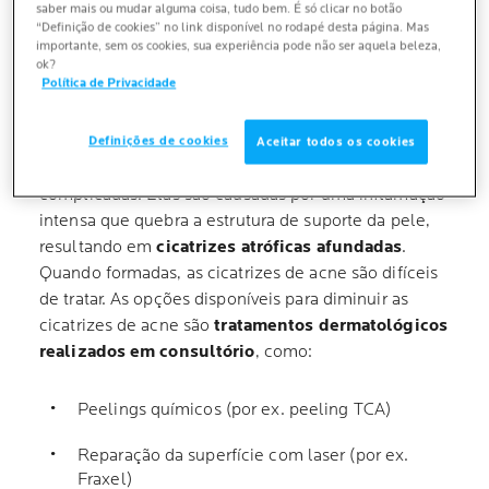
saber mais ou mudar alguma coisa, tudo bem. É só clicar no botão
“Definição de cookies” no link disponível no rodapé desta página. Mas
COMO SE LIVRAR DAS
importante, sem os cookies, sua experiência pode não ser aquela beleza,
ok?
CICATRIZES CAUSADAS PELA
Política de Privacidade
ACNE
Definições de cookies
Aceitar todos os cookies
As cicatrizes causadas pela acne são mais
complicadas. Elas são causadas por uma inflamação
intensa que quebra a estrutura de suporte da pele,
resultando em
cicatrizes atróficas afundadas
.
Quando formadas, as cicatrizes de acne são difíceis
de tratar. As opções disponíveis para diminuir as
cicatrizes de acne são
tratamentos dermatológicos
realizados em consultório
, como:
Peelings químicos (por ex. peeling TCA)
Reparação da superfície com laser (por ex.
Fraxel)