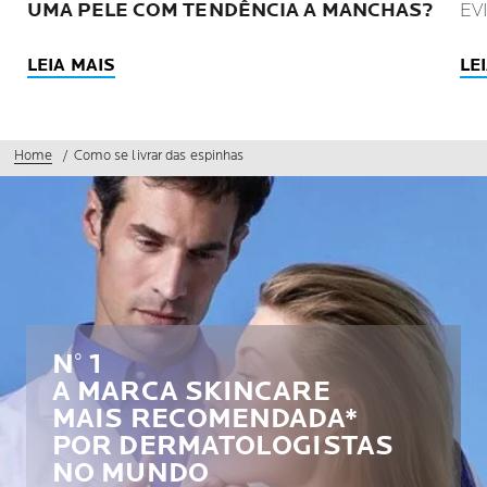
UMA PELE COM TENDÊNCIA A MANCHAS?
EV
LEIA MAIS
LE
Home
Como se livrar das espinhas
N° 1
A MARCA SKINCARE
MAIS RECOMENDADA*
POR DERMATOLOGISTAS
NO MUNDO