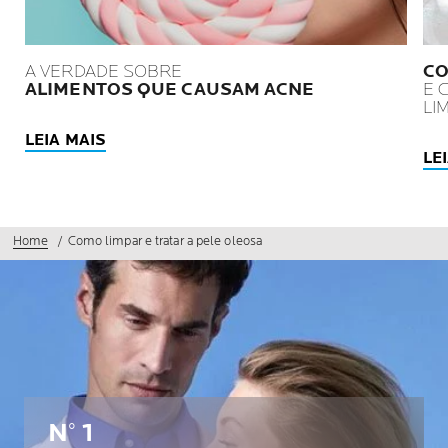
A VERDADE SOBRE
CO
ALIMENTOS QUE CAUSAM ACNE
E 
LI
LEIA MAIS
LE
Home
Como limpar e tratar a pele oleosa
N° 1