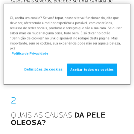
casos mais severos, percebe-se uma camada de
oleosidade ao tocar na pele. A seborreia
também
pode surgir no couro cabeludo
, deixando o cabelo
Oi, aceita um cookie? Se você topar, nosso site vai funcionar do jeito que
com aspecto oleoso e pegajoso.
deve ser, oferecendo a melhor experiência possível, com conteúdos,
recursos de redes sociais, produtos e serviços que são a sua cara. Se quiser
saber mais ou mudar alguma coisa, tudo bem. É só clicar no botão
“Definição de cookies” no link disponível no rodapé desta página. Mas
A função do sebo é proteger a pele contra o
importante, sem os cookies, sua experiência pode não ser aquela beleza,
ressecamento. Paradoxalmente,
a pele oleosa
ok?
costuma ficar escamosa na superfície
, o que pode
Política de Privacidade
provocar
dermatite seborreica
no centro do rosto
e/ou no couro cabeludo.
Definições de cookies
Aceitar todos os cookies
QUAIS AS CAUSAS
DA PELE
OLEOSA?