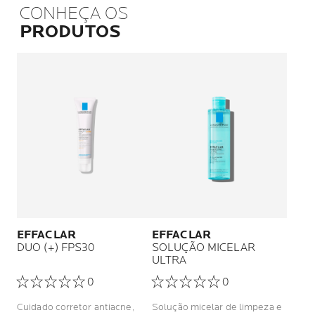
CONHEÇA OS
PRODUTOS
EFFACLAR
EFFACLAR
DUO (+) FPS30
SOLUÇÃO MICELAR
ULTRA
0
0
Cuidado corretor antiacne,
Solução micelar de limpeza e