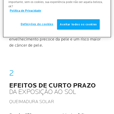
por dia é suficiente.
importante, sem os cookies, sua experiência pode não ser aquela beleza,
ok?
Política de Privacidade
No entanto, em doses mais fortes, o sol pode ser
perigoso. Continue lendo para descobrir o impacto
Definições de cookies
Aceitar todos os cookies
de curto e longo prazo que o sol pode ter, desde
queimaduras solares, alergias ao sol e acne, até o
envelhecimento precoce da pele e um risco maior
de câncer de pele.
EFEITOS DE CURTO PRAZO
DA EXPOSIÇÃO AO SOL
QUEIMADURA SOLAR