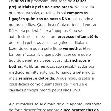
Os
raios UV
provocam uma série de
efeitos
prejudiciais à pele no curto prazo.
No caso da
queimadura solar, os raios do sol
rompem as
ligações químicas no nosso DNA
, causando a
quebra de fitas. Quando a célula detecta danos ao
DNA, ela poderá fazer a “apoptose” ou se
autodestruir. Isso leva a um
processo inflamatório
dentro da pele: os vasos sanguíneos dilatam,
fazendo com que a pele fique
vermelha.
Eles
também “vazam”, o que pode fazer com que o
líquido penetre na pele, causando
inchaços e
bolhas
. As fibras nervosas são sensibilizadas por
mediadores inflamatórios, tornando a pele muito
mais
sensível e dolorida.
A queimadura solar é
classificada como queimadura de 1º grau e é
causada principalmente pelos raios UVB.
A queimadura solar é mais do que apenas uma fonte
de forte desconforto: apenas
cinco ocorrências de