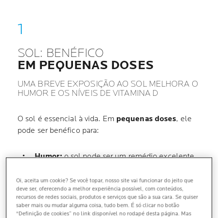
SOL: BENÉFICO
EM PEQUENAS DOSES
UMA BREVE EXPOSIÇÃO AO SOL MELHORA O
HUMOR E OS NÍVEIS DE VITAMINA D
O sol é essencial à vida. Em
pequenas doses
, ele
pode ser benéfico para:
Humor:
o sol pode ser um remédio excelente
para certos tipos de depressão sazonal.
Oi, aceita um cookie? Se você topar, nosso site vai funcionar do jeito que
Síntese de vitamina D,
que é indispensável
deve ser, oferecendo a melhor experiência possível, com conteúdos,
para fixar o cálcio nos nossos ossos. Para
recursos de redes sociais, produtos e serviços que são a sua cara. Se quiser
saber mais ou mudar alguma coisa, tudo bem. É só clicar no botão
aproveitar esses benefícios,
15 minutos ao sol
“Definição de cookies” no link disponível no rodapé desta página. Mas