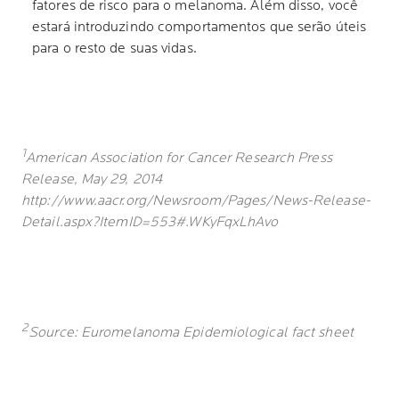
fatores de risco para o melanoma. Além disso, você
estará introduzindo comportamentos que serão úteis
para o resto de suas vidas.
1
American Association for Cancer Research Press
Release, May 29, 2014
http://www.aacr.org/Newsroom/Pages/News-Release-
Detail.aspx?ItemID=553#.WKyFqxLhAvo
2
Source: Euromelanoma Epidemiological fact sheet