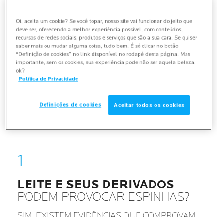
SUPLEMENTOS VITAMÍNICOS E MINERAIS
Oi, aceita um cookie? Se você topar, nosso site vai funcionar do jeito que
CURAM A ACNE?
deve ser, oferecendo a melhor experiência possível, com conteúdos,
recursos de redes sociais, produtos e serviços que são a sua cara. Se quiser
saber mais ou mudar alguma coisa, tudo bem. É só clicar no botão
“Definição de cookies” no link disponível no rodapé desta página. Mas
COMIDAS GORDUROSAS CAUSAM ACNE?
importante, sem os cookies, sua experiência pode não ser aquela beleza,
ok?
Política de Privacidade
O ÁLCOOL PODE PROVOCAR ESPINHAS?
Definições de cookies
Aceitar todos os cookies
LEITE E SEUS DERIVADOS
PODEM PROVOCAR ESPINHAS?
SIM, EXISTEM EVIDÊNCIAS QUE COMPROVAM