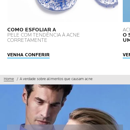
COMO ESFOLIAR A
AC
PELE COM TENDÊNCIA À ACNE
O 
CORRETAMENTE
UM
VENHA CONFERIR
VE
Home
A verdade sobre alimentos que causam acne