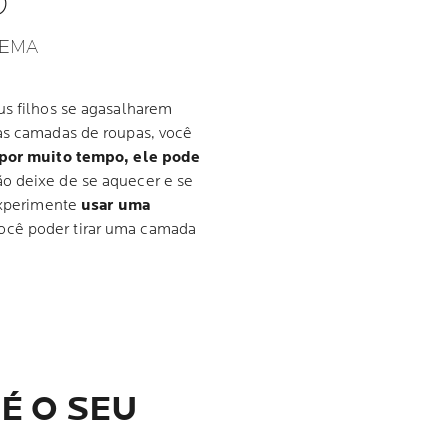
O
ZEMA
us filhos se agasalharem
tas camadas de roupas, você
e por muito tempo, ele pode
ão deixe de se aquecer e se
 experimente
usar uma
ocê poder tirar uma camada
 É O SEU