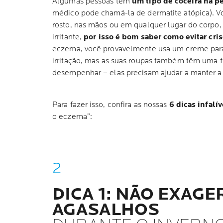
Algumas pessoas têm
um tipo de coceira na 
médico pode chamá-la de dermatite atópica). 
rosto, nas mãos ou em qualquer lugar do corpo, 
irritante,
por isso é bom saber como evitar cris
eczema, você provavelmente usa um creme para d
M
irritação, mas as suas roupas também têm uma 
desempenhar – elas precisam ajudar a manter a s
Para fazer isso, confira as nossas
6 dicas infalív
o eczema”:
DICA 1: NÃO EXAGE
AGASALHOS