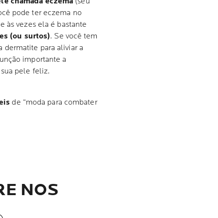
pele chamada eczema
(seu
Você pode ter eczema no
e às vezes ela é bastante
es (ou surtos)
. Se você tem
ermatite para aliviar a
função importante a
ua pele feliz.
eis
de “moda para combater
RE NOS