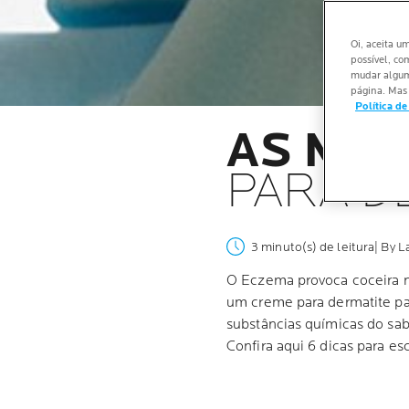
Oi, aceita u
possível, co
mudar alguma
página. Mas 
Política de
AS ME
PARA D
3 minuto(s) de leitura
| By 
O Eczema provoca coceira 
um creme para dermatite par
substâncias químicas do sab
Confira aqui 6 dicas para es