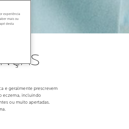
or experiência
saber mais ou
dapé desta
ANÇAS
ca e geralmente prescrevem
 o eczema, incluindo
entes ou muito apertadas.
ma.