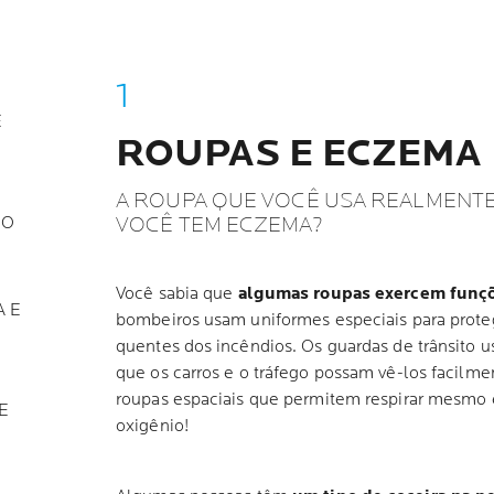
E
ROUPAS E ECZEMA
O
A ROUPA QUE VOCÊ USA REALMENTE
VOCÊ TEM ECZEMA?
 O
Você sabia que
algumas roupas exercem funçõ
A E
bombeiros usam uniformes especiais para proteg
quentes dos incêndios. Os guardas de trânsito u
que os carros e o tráfego possam vê-los facilme
roupas espaciais que permitem respirar mesm
E
oxigênio!