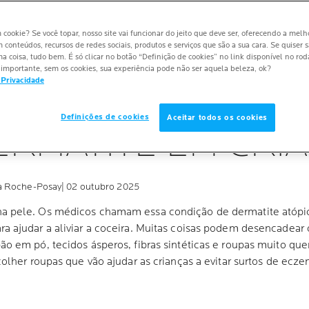
m cookie? Se você topar, nosso site vai funcionar do jeito que deve ser, oferecendo a melh
m conteúdos, recursos de redes sociais, produtos e serviços que são a sua cara. Se quiser 
 coisa, tudo bem. É só clicar no botão “Definição de cookies” no link disponível no ro
importante, sem os cookies, sua experiência pode não ser aquela beleza, ok?
 Privacidade
LHORES ROUPAS
Definições de cookies
Aceitar todos os cookies
ERMATITE EM CRI
La Roche-Posay
| 02 outubro 2025
na pele. Os médicos chamam essa condição de dermatite atópi
a ajudar a aliviar a coceira. Muitas coisas podem desencadear
ão em pó, tecidos ásperos, fibras sintéticas e roupas muito qu
colher roupas que vão ajudar as crianças a evitar surtos de ecze