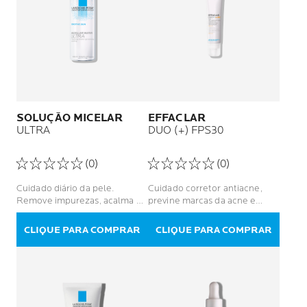
SOLUÇÃO MICELAR
EFFACLAR
ULTRA
DUO (+) FPS30
(0)
(0)
Cuidado diário da pele.
Cuidado corretor antiacne,
Remove impurezas, acalma e
previne marcas da acne e
suaviza a pele sensível após
auxilia no tratamento.
agressões diárias Eficaz na
CLIQUE PARA COMPRAR
CLIQUE PARA COMPRAR
remoção de maquiagem.
Indicado para todos os tipos
de pele, inclusive as sensíveis