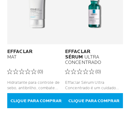
EFFACLAR
EFFACLAR
MAT
SÉRUM
ULTRA
CONCENTRADO
(0)
(0)
Hidratante para controle de
Effaclar Sérum Ultra
sebo, antibrilho, combate
Concentrado é um cuidado
poros dilatados, cuidados para
diário antiacne, com efeito
pele
peeling suave e alta eficácia
CLIQUE PARA COMPRAR
CLIQUE PARA COMPRAR
nos resultado.