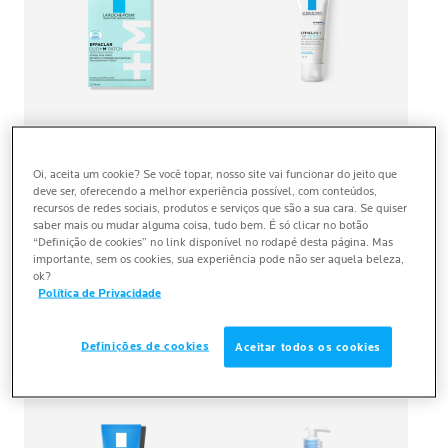
EFFACLAR
EFFACLAR
Oi, aceita um cookie? Se você topar, nosso site vai funcionar do jeito que
deve ser, oferecendo a melhor experiência possível, com conteúdos,
DUO
+M
PATCH
H ISO-BIOME
recursos de redes sociais, produtos e serviços que são a sua cara. Se quiser
saber mais ou mudar alguma coisa, tudo bem. É só clicar no botão
(0)
(0)
“Definição de cookies” no link disponível no rodapé desta página. Mas
importante, sem os cookies, sua experiência pode não ser aquela beleza,
ok?
Adesivo de uso único com
PARA PELE SENSÍVEL OU
Política de Privacidade
multi-ação para imperfeições
SENSIBILIZADA COM
em peles com tendência
TENDÊNCIA À ACNE
acneica, apresentando
CLIQUE PARA COMPRAR
CLIQUE PARA COMPRAR
Definições de cookies
Aceitar todos os cookies
tecnologia hidrocoloide.
NOVO