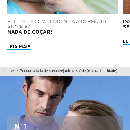
PELE SECA COM TENDÊNCIA À DERMATITE
IS
ATÓPICA?
SE
NADA DE COÇAR!
LE
LEIA MAIS
Home
Por que a falta de sono prejudica a saúde (e a sua felicidade)!
N° 1