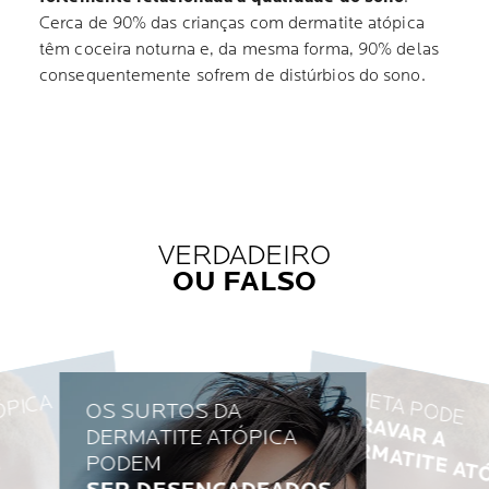
Cerca de 90% das crianças com dermatite atópica
têm coceira noturna e, da mesma forma, 90% delas
consequentemente sofrem de distúrbios do sono.
VERDADEIRO
OU FALSO
A DIETA PODE
ÓPICA
OS SURTOS DA
A
G
R
A
V
A
R
A
E
R
M
A
T
IT
E
A
T
Ó
P
IC
A
DERMATITE ATÓPICA
VERDADEI
P
.
PODEM
VERDADEIRO