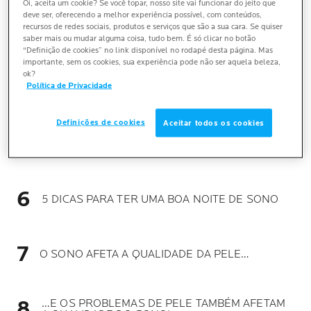
Oi, aceita um cookie? Se você topar, nosso site vai funcionar do jeito que
deve ser, oferecendo a melhor experiência possível, com conteúdos,
recursos de redes sociais, produtos e serviços que são a sua cara. Se quiser
PRINCIPAIS CAUSAS DA PRIVAÇÃO DE SONO
saber mais ou mudar alguma coisa, tudo bem. É só clicar no botão
“Definição de cookies” no link disponível no rodapé desta página. Mas
importante, sem os cookies, sua experiência pode não ser aquela beleza,
ok?
5 SINAIS DE QUE VOCÊ SOFRE DE PRIVAÇÃO
Política de Privacidade
DO SONO
Definições de cookies
Aceitar todos os cookies
EFEITOS DA FALTA DE SONO NA SAÚDE FÍSICA
E MENTAL
5 DICAS PARA TER UMA BOA NOITE DE SONO
O SONO AFETA A QUALIDADE DA PELE…
…E OS PROBLEMAS DE PELE TAMBÉM AFETAM