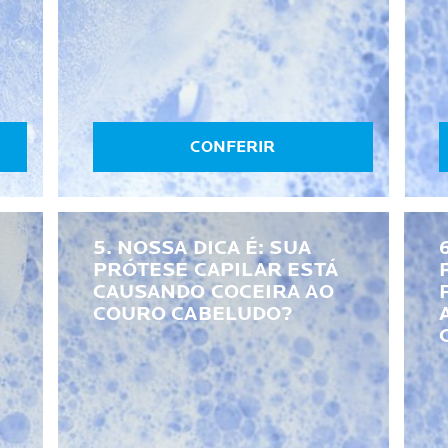
CONFERIR
O
5. NOSSA DICA É: SUA
PRÓTESE CAPILAR ESTÁ
CAUSANDO COCEIRA AO
COURO CABELUDO?