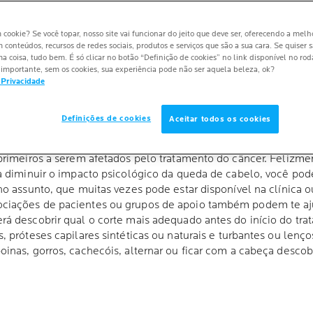
m cookie? Se você topar, nosso site vai funcionar do jeito que deve ser, oferecendo a melh
m conteúdos, recursos de redes sociais, produtos e serviços que são a sua cara. Se quiser 
 coisa, tudo bem. É só clicar no botão “Definição de cookies” no link disponível no ro
importante, sem os cookies, sua experiência pode não ser aquela beleza, ok?
 Privacidade
Definições de cookies
Aceitar todos os cookies
primeiros a serem afetados pelo tratamento do câncer. Felizme
a diminuir o impacto psicológico da queda de cabelo, você pod
no assunto, que muitas vezes pode estar disponível na clínica o
ciações de pacientes ou grupos de apoio também podem te aju
á descobrir qual o corte mais adequado antes do início do tr
 próteses capilares sintéticas ou naturais e turbantes ou lenços
inas, gorros, cachecóis, alternar ou ficar com a cabeça descob