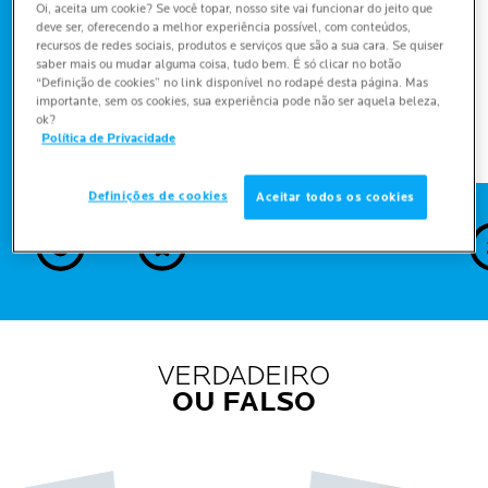
é importante consultar um médico para obter
Oi, aceita um cookie? Se você topar, nosso site vai funcionar do jeito que
deve ser, oferecendo a melhor experiência possível, com conteúdos,
um diagnóstico correto.
recursos de redes sociais, produtos e serviços que são a sua cara. Se quiser
saber mais ou mudar alguma coisa, tudo bem. É só clicar no botão
“Definição de cookies” no link disponível no rodapé desta página. Mas
importante, sem os cookies, sua experiência pode não ser aquela beleza,
ok?
Política de Privacidade
Definições de cookies
Aceitar todos os cookies
2
1
sim
não
VERDADEIRO
OU FALSO