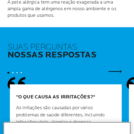
A pele alérgica tem uma reação exagerada a uma
ampla gama de alérgenos em nosso ambiente e os
produtos que usamos.
SUAS PERGUNTAS
NOSSAS RESPOSTAS
Próximo 
O QUE CAUSA AS IRRITAÇÕES?
As irritações são causadas por vários
problemas de saúde diferentes, incluindo
infecções virais, alergias e doenças
autoimunes. Se você tiver uma nova irritação,