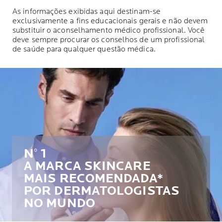
e eficácia perfeitas ao longo
enfraquecida por
do tempo.
tratamentos contra o câncer.
As informações exibidas aqui destinam-se
exclusivamente a fins educacionais gerais e não devem
substituir o aconselhamento médico profissional. Você
deve sempre procurar os conselhos de um profissional
de saúde para qualquer questão médica.
N° 1
A MARCA SKINCARE
MAIS RECOMENDADA*
POR DERMATOLOGISTAS
NO MUNDO