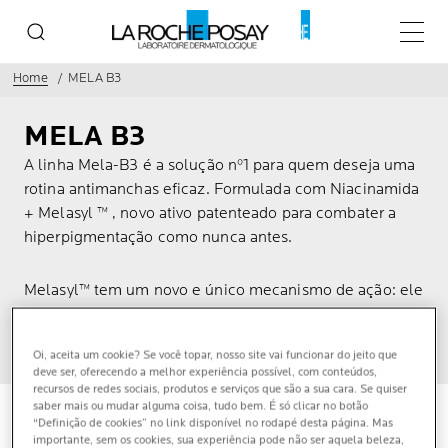
Menu p
Home
MELA B3
MELA B3
A linha Mela-B3 é a solução nº1 para quem deseja uma
rotina antimanchas eficaz. Formulada com Niacinamida
+ Melasyl ™ , novo ativo patenteado para combater a
hiperpigmentação como nunca antes.
Melasyl™ tem um novo e único mecanismo de ação: ele
intercepta o excesso de melanina antes que cause
diferenças de tonalidade na pele.
Oi, aceita um cookie? Se você topar, nosso site vai funcionar do jeito que
deve ser, oferecendo a melhor experiência possível, com conteúdos,
recursos de redes sociais, produtos e serviços que são a sua cara. Se quiser
saber mais ou mudar alguma coisa, tudo bem. É só clicar no botão
“Definição de cookies” no link disponível no rodapé desta página. Mas
4 PRODUTOS
importante, sem os cookies, sua experiência pode não ser aquela beleza,