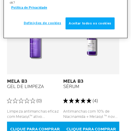
ok?
Política de Privacidade
LANÇAMENTO
Definições de cookies
Aceitar todos os cookies
MELA B3
MELA B3
GEL DE LIMPEZA
SÉRUM
(0)
(4)
Limpeza antimanchas eficaz
Antimanchas com 10% de
com Melasyl™ ativo
Niacinamida + Melasyl ™ novo
patenteado + Niacinamida +
ativo patenteado. Resultados
1% de PHA
visíveis em 1 semana
CLIQUE PARA COMPRAR
CLIQUE PARA COMPRAR