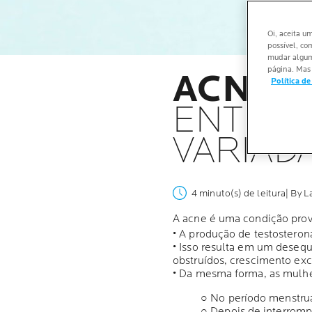
Oi, aceita u
possível, co
mudar alguma
página. Mas 
ACNE 
Política de
ENTEND
VARIADA
4 minuto(s) de leitura
| By 
A acne é uma condição prov
• A produção de testostero
• Isso resulta em um deseq
obstruídos, crescimento exce
• Da mesma forma, as mulhe
○ No período menstru
○ Depois de interromp