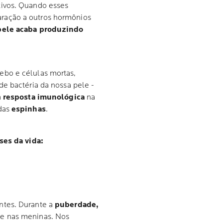
tivos. Quando esses
ração a outros hormônios
pele acaba produzindo
ebo e células mortas,
e bactéria da nossa pele -
a
resposta imunológica
na
das
espinhas
.
ses da vida:
ntes. Durante a
puberdade,
e nas meninas. Nos