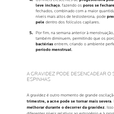
leve inchaço
, fazendo os
poros se fechar
fechados, combinado com a maior quantid
níveis mais altos de testosterona, pode
pre
pele
dentro dos folículos capilares.
Por fim, na semana anterior à menstruação,
também diminuem, permitindo que os poro
bactérias
entrem, criando o ambiente perfe
período menstrual
.
A GRAVIDEZ PODE DESENCADEAR O
ESPINHAS
A gravidez é outro momento de grande oscilaç
trimestre, a acne pode se tornar mais severa
.
melhorar durante o decorrer da gravidez
. Iss
diferentes níveis relativos ao estrogênio e à pr