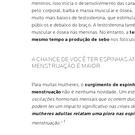
meninos, isso inicia o desenvolvimento das car
pelo corporal, barba e massa muscular e óssea. 
muito mais baixos de testosterona, que estimul
púbicos e debaixo do braço. A testosterona t
muscular e óssea nas meninas. No entanto, a
te
mesmo tempo a produção de sebo
nos folículo
A CHANCE DE VOCÊ TER ESPINHAS A
MENSTRUAÇÃO É MAIOR
Para muitas mulheres, o
surgimento de espinh
menstruação
não é nenhuma novidade. Um est
oscilações hormonais mensais que ocorrem dura
podem ter um impacto significativo nas crises d
mulheres adultas relatam uma piora nas esp
1
menstruação."