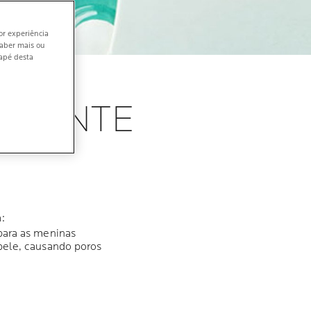
or experiência
saber mais ou
dapé desta
DURANTE
:
para as meninas
pele, causando poros