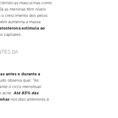
acterísticas masculinas como
Já as meninas têm níveis
a o crescimento dos pelos
ambém aumenta a massa
stosterona estimula ao
s capilares.
NTES DA
as antes e durante a
udo observa que:
"As
nte o ciclo menstrual
e acne.
Até 85% das
inhas
nos dias anteriores à