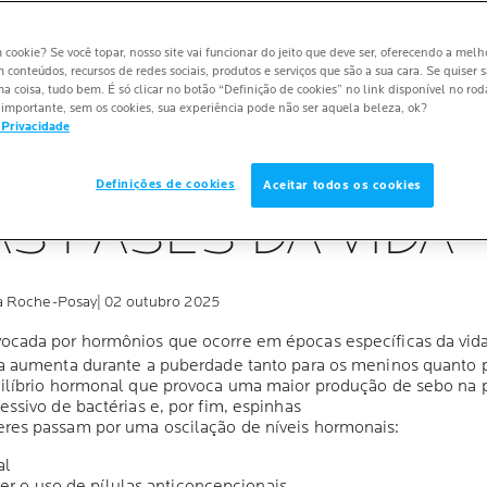
m cookie? Se você topar, nosso site vai funcionar do jeito que deve ser, oferecendo a melh
m conteúdos, recursos de redes sociais, produtos e serviços que são a sua cara. Se quiser 
 coisa, tudo bem. É só clicar no botão “Definição de cookies” no link disponível no ro
importante, sem os cookies, sua experiência pode não ser aquela beleza, ok?
HORMONAL:
 Privacidade
A AS ESPINHAS 
Definições de cookies
Aceitar todos os cookies
S FASES DA VIDA
La Roche-Posay
| 02 outubro 2025
ocada por hormônios que ocorre em épocas específicas da vida
na aumenta durante a puberdade tanto para os meninos quanto 
uilíbrio hormonal que provoca uma maior produção de sebo na 
ssivo de bactérias e, por fim, espinhas
res passam por uma oscilação de níveis hormonais:
al
er o uso de pílulas anticoncepcionais