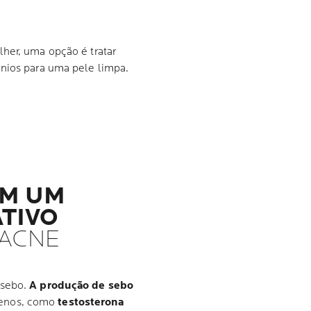
her, uma opção é tratar
ônios para uma pele limpa.
ÊM UM
ATIVO
 ACNE
 sebo.
A produção de sebo
enos, como
testosterona