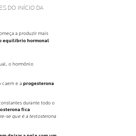
S DO INÍCIO DA
começa a produzir mais
o equilíbrio hormonal
ual, o hormônio
io caem e a
progesterona
constantes durante todo o
tosterona fica
-se que é a testosterona
em deixar a pele com um