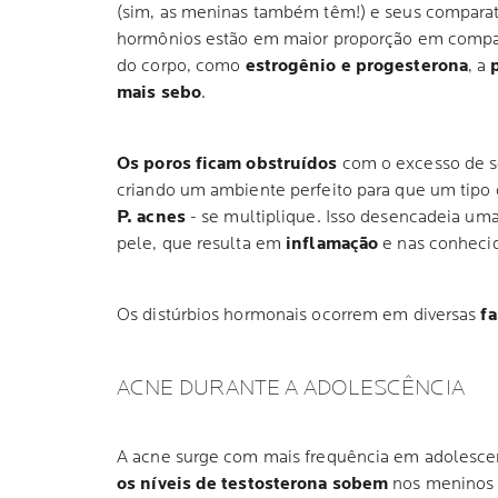
(sim, as meninas também têm!) e seus compara
hormônios estão em maior proporção em compa
do corpo, como
estrogênio e progesterona
, a
mais sebo
.
Os poros ficam obstruídos
com o excesso de s
criando um ambiente perfeito para que um tipo d
P. acnes
- se multiplique. Isso desencadeia um
pele, que resulta em
inflamação
e nas conheci
Os distúrbios hormonais ocorrem em diversas
fa
ACNE DURANTE A ADOLESCÊNCIA
A acne surge com mais frequência em adolesce
os níveis de testosterona sobem
nos meninos 