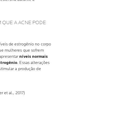
 QUE A ACNE PODE
veis de estrogênio no corpo
ue mulheres que sofrem
apresentar
níveis normais
strogênio
. Essas alterações
timular a produção de
 et al., 2017)