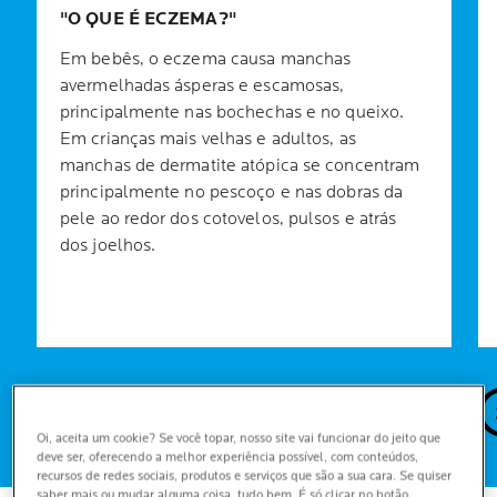
O QUE É ECZEMA?
Em bebês, o eczema causa manchas
avermelhadas ásperas e escamosas,
principalmente nas bochechas e no queixo.
Em crianças mais velhas e adultos, as
manchas de dermatite atópica se concentram
principalmente no pescoço e nas dobras da
pele ao redor dos cotovelos, pulsos e atrás
dos joelhos.
4
0
sim
não
Oi, aceita um cookie? Se você topar, nosso site vai funcionar do jeito que
deve ser, oferecendo a melhor experiência possível, com conteúdos,
recursos de redes sociais, produtos e serviços que são a sua cara. Se quiser
saber mais ou mudar alguma coisa, tudo bem. É só clicar no botão