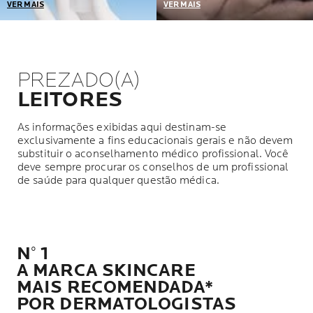
VER MAIS
VER MAIS
Nós selecionamos as
A tolerância de nossos
embalagens que mais
produtos é testada nas peles
protegem apenas com os
mais sensíveis: reativa,
conservantes necessários
alérgica, com tendência à
PREZADO(A)
para garantir uma tolerância
acne, atópica, com danos ou
e eficácia perfeitas ao longo
enfraquecida por
LEITORES
do tempo.
tratamentos contra o câncer.
As informações exibidas aqui destinam-se
exclusivamente a fins educacionais gerais e não devem
substituir o aconselhamento médico profissional. Você
deve sempre procurar os conselhos de um profissional
de saúde para qualquer questão médica.
N° 1
A MARCA SKINCARE
MAIS RECOMENDADA*
POR DERMATOLOGISTAS