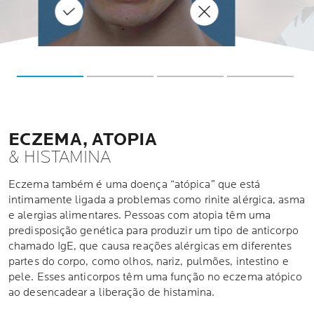
uso do hidrata
hidratante especial
SAIBA MAIS
regularmente com outros
SAIBA MAIS
superfície da pele, ajudando a
produtos de cuidados com a
noturnas.
pele adequados.
ECZEMA, ATOPIA
& HISTAMINA
Eczema também é uma doença “atópica” que está
intimamente ligada a problemas como rinite alérgica, asma
e alergias alimentares. Pessoas com atopia têm uma
predisposição genética para produzir um tipo de anticorpo
chamado IgE, que causa reações alérgicas em diferentes
partes do corpo, como olhos, nariz, pulmões, intestino e
pele. Esses anticorpos têm uma função no eczema atópico
ao desencadear a liberação de histamina.