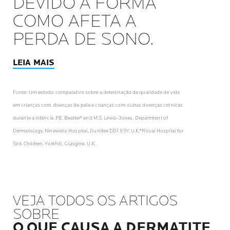
DEVIDO À FORMA
COMO AFETA A
PERDA DE SONO.
LEIA MAIS
Fonte: Um estudo comparativo sobre a deterioração da qualidade de vida
em crianças com doenças de pele e crianças com outras doenças crônicas
durante a infância. P.E. Beattie* and M.S. Lewis-Jones. Department of
Dermatology, Ninewells Hospital, Dundee DD1 9SY, U.K.*Royal Hospital for
Sick Children, Yorkhill, Glasgow, U.K.
VEJA TODOS OS ARTIGOS
SOBRE
O QUE CAUSA A DERMATITE