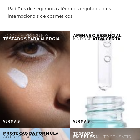
Padrões de segurança além dos regulamentos
internacionais de cosméticos.
TODOS OS PRODUTOS
APENAS O ESSENCIAL,
TESTADOS PARA ALERGIA
NA DOSE
ATIVA CERTA
VER MAIS
VER MAIS
Um pré-requisito =
Desenvolvidos em
PROTEÇÃO DA FÓRMULA
TESTADO
AO LONGO DO TEMPO
EM PELES
MUITO SENSÍVEIS
Nenhuma reação alérgica
colaboração com