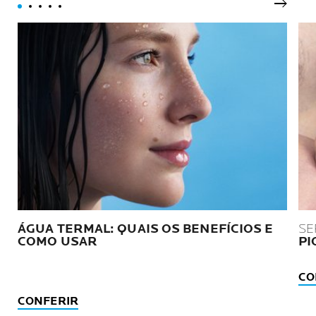
Próxim
ÁGUA TERMAL: QUAIS OS BENEFÍCIOS E
SE
COMO USAR
PI
CO
CONFERIR