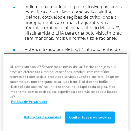
Indicado para todo o corpo, inclusive para áreas
específicas e sensíveis como axilas, virilha,
joelhos, cotovelos e regiões de atrito, onde a
hiperpigmentação é mais frequente. Sua
fórmula combina o ativo patenteado Melasyl™,
Niacinamida e LHA para uma pele visivelmente
sem manchas, mais uniforme, lisa e radiante.
Potencializado por Melasyl™, ativo patenteado
com modo ação único: ele intercepta o excesso
de melanina antes que cause manchas na pele.
Melasyl™ reduz manchas sem alterar o tom
Oi, aceita um cookie? Se você topar, nosso site vai funcionar do jeito que
natural da pele.
deve ser, oferecendo a melhor experiência possível, com conteúdos,
recursos de redes sociais, produtos e serviços que são a sua cara. Se quiser
A textura loção com fragrância suave oferece
saber mais ou mudar alguma coisa, tudo bem. É só clicar no botão
uma experiência sensorial confortável, com
“Definição de cookies” no link disponível no rodapé desta página. Mas
absorção em apenas 1 segundo*, deixando a
importante, sem os cookies, sua experiência pode não ser aquela beleza,
pele hidratada e sem sensação pegajosa.
ok?
Política de Privacidade
¹Associada a diferenças de tonalidade e manchas de
acne.
Definições de cookies
Aceitar todos os cookies
²Avaliação clínica em 41 mulheres em 8 semanas
³Teste Instrumental.