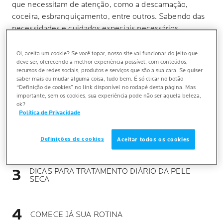
que necessitam de atenção, como a descamação,
coceira, esbranquiçamento, entre outros. Sabendo das
necessidades e cuidados especiais necessários,
separamos aqui algumas informações e dicas de como
tratar a pele ressecada.
Oi, aceita um cookie? Se você topar, nosso site vai funcionar do jeito que
deve ser, oferecendo a melhor experiência possível, com conteúdos,
recursos de redes sociais, produtos e serviços que são a sua cara. Se quiser
saber mais ou mudar alguma coisa, tudo bem. É só clicar no botão
“Definição de cookies” no link disponível no rodapé desta página. Mas
QUAIS SÃO AS CARACTERÍSTICAS DE UMA PELE
importante, sem os cookies, sua experiência pode não ser aquela beleza,
SECA?
ok?
Política de Privacidade
FATORES QUE POTENCIALIZAM O
RESSECAMENTO DA PELE
Definições de cookies
Aceitar todos os cookies
DICAS PARA TRATAMENTO DIÁRIO DA PELE
SECA
COMECE JÁ SUA ROTINA