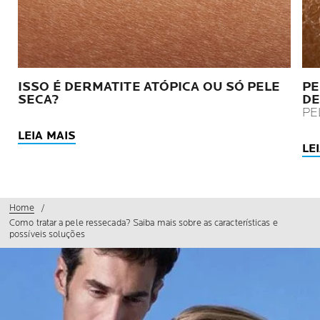
ISSO É DERMATITE ATÓPICA OU SÓ PELE
PE
SECA?
DE
PE
LEIA MAIS
LE
Home
Como tratar a pele ressecada? Saiba mais sobre as características e
possíveis soluções