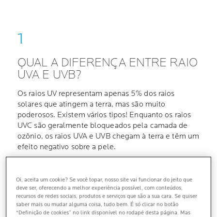
QUAL A DIFERENÇA ENTRE RAIO
UVA E UVB?
Os raios UV representam apenas 5% dos raios
solares que atingem a terra, mas são muito
poderosos. Existem vários tipos! Enquanto os raios
UVC são geralmente bloqueados pela camada de
ozônio, os raios UVA e UVB chegam à terra e têm um
efeito negativo sobre a pele.
UVA: O "A" É COMO"ALERGIAS" OU "AGEING"
("envelhecimento", em inglês) Ocorrendo durante
Oi, aceita um cookie? Se você topar, nosso site vai funcionar do jeito que
deve ser, oferecendo a melhor experiência possível, com conteúdos,
todo o ano, mesmo em dias nublados, os raios UVA
recursos de redes sociais, produtos e serviços que são a sua cara. Se quiser
representam 95% dos raios ultravioletas que tocam
saber mais ou mudar alguma coisa, tudo bem. É só clicar no botão
a superfície da terra. É bom ter muito cuidado
“Definição de cookies” no link disponível no rodapé desta página. Mas