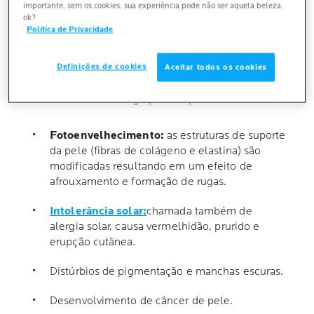
porque eles são muito resistentes, podem atravessar
importante, sem os cookies, sua experiência pode não ser aquela beleza,
ok?
as nuvens, vidro e a epiderme. Ao contrário dos raios
Política de Privacidade
UVB, que causam queimaduras, os raios UVA podem
penetrar muito profundamente dentro da pele,
alcançando as células da derme (camada mais
Definições de cookies
Aceitar todos os cookies
profunda da pele) e produzindo radicais livres,
causando danos a longo prazo e provocar:
Fotoenvelhecimento:
as estruturas de suporte
da pele (fibras de colágeno e elastina) são
modificadas resultando em um efeito de
afrouxamento e formação de rugas.
Intolerância solar:
chamada também de
alergia solar, causa vermelhidão, prurido e
erupção cutânea.
Distúrbios de pigmentação e manchas escuras.
Desenvolvimento de câncer de pele.