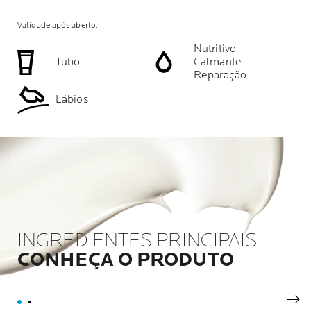
Validade após aberto:
Nutritivo
Tubo
Calmante
Reparação
Lábios
INGREDIENTES PRINCIPAIS
CONHEÇA O PRODUTO
Pró