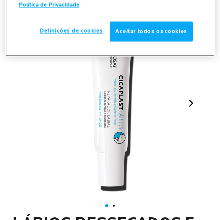
Política de Privacidade
Definições de cookies
Aceitar todos os cookies
Próximo p