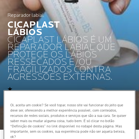
Reparador labial
CICAPLAST
LÁBIOS
CICAPLAST LÁBIOS É UM
REPARADOR LABIAL QUE
PROTEGE OS LÁBIOS
RESSECADOS E/OU
FRAGILIZADOS CONTRA
AGRESSÕES EXTERNAS.
5,0/5 (1 Avaliações)
Oi, aceita um cookie? Se você topar, nosso site vai funcionar do jeito que
deve ser, oferecendo a melhor experiência possível, com conteúdos,
recursos de redes sociais, produtos e serviços que são a sua cara. Se quiser
saber mais ou mudar alguma coisa, tudo bem. É só clicar no botão
“Definição de cookies” no link disponível no rodapé desta página. Mas
importante, sem os cookies, sua experiência pode não ser aquela beleza,
ok?