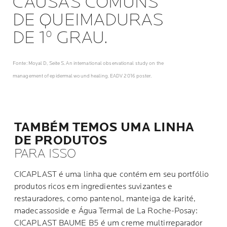
CAUSAS COMUNS
DE QUEIMADURAS
DE 1º GRAU.
Fonte: Moyal D, Seite S. An international observational study on the
management of epidermal wound healing. EADV 2016 poster.
TAMBÉM TEMOS UMA LINHA
DE PRODUTOS
PARA ISSO
CICAPLAST é uma linha que contém em seu portfólio
produtos ricos em ingredientes suvizantes e
restauradores, como pantenol, manteiga de karité,
madecassoside e Água Termal de La Roche-Posay:
CICAPLAST BAUME B5 é um creme multirreparador