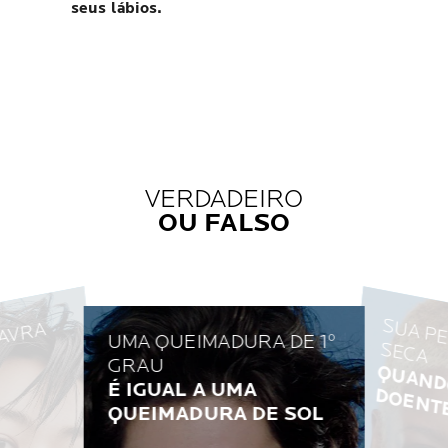
seus lábios.
VERDADEIRO
OU FALSO
Q
U
IT
E
É
A
P
A
L
A
V
R
A
I
E
Í
I
C
UMA QUEIMADURA DE 1º
A
S
A
GRAU
VERD
RO
É IGUAL A UMA
VERDADEIRO
QUEIMADURA DE SOL