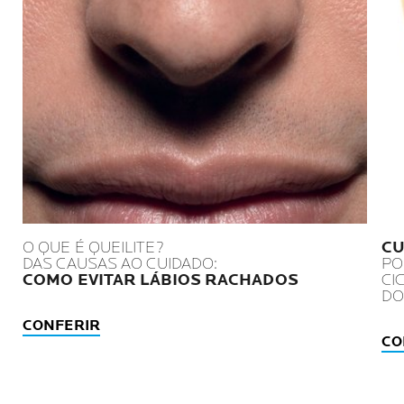
O QUE É QUEILITE?
CU
DAS CAUSAS AO CUIDADO:
PO
COMO EVITAR LÁBIOS RACHADOS
CI
DO
CONFERIR
CO