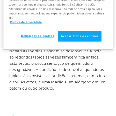
recursos de redes sociais, produtos e serviços que são a sua cara. Se quiser
QUEILITE = LÁBIOS
saber mais ou mudar alguma coisa, tudo bem. É só clicar no botão
RACHADOS
“Definição de cookies” no link disponível no rodapé desta página. Mas
importante, sem os cookies, sua experiência pode não ser aquela beleza,
ok?
LÁBIOS SECOS E RACHADOS SÃO UMA
Política de Privacidade
QUEIXA COMUM
Definições de cookies
Aceitar todos os cookies
Queilite é outro nome para lábios rachados. Os
lábios ficam secos e escamosos, e dolorosas
rachaduras verticais podem se desenvolver. A pele
ao redor dos lábios às vezes também fica irritada.
Esta secura provoca sensação de queimadura
desagradável. A condição se desenvolve quando os
lábios são sensíveis a condições externas, como frio
e sol. Às vezes, é uma reação a um alérgeno em um
batom ou outro produto.