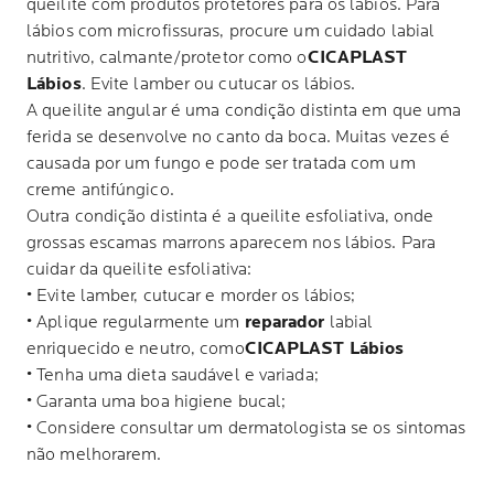
queilite com produtos protetores para os lábios. Para
lábios com microfissuras, procure um cuidado labial
nutritivo, calmante/protetor como o
CICAPLAST
Lábios
. Evite lamber ou cutucar os lábios.
A queilite angular é uma condição distinta em que uma
ferida se desenvolve no canto da boca. Muitas vezes é
causada por um fungo e pode ser tratada com um
creme antifúngico.
Outra condição distinta é a queilite esfoliativa, onde
grossas escamas marrons aparecem nos lábios. Para
cuidar da queilite esfoliativa:
• Evite lamber, cutucar e morder os lábios;
• Aplique regularmente um
reparador
labial
enriquecido e neutro, como
CICAPLAST Lábios
• Tenha uma dieta saudável e variada;
• Garanta uma boa higiene bucal;
• Considere consultar um dermatologista se os sintomas
não melhorarem.