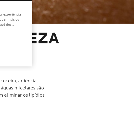
or experiência
saber mais ou
dapé desta
LIMPEZA
oceira, ardência,
 águas micelares são
 eliminar os lipídios