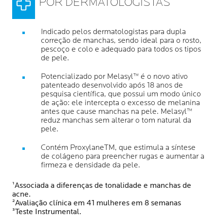
POR DERMATOLOGISTAS
Indicado pelos dermatologistas para dupla
correção de manchas, sendo ideal para o rosto,
pescoço e colo e adequado para todos os tipos
de pele.
Potencializado por Melasyl™ é o novo ativo
patenteado desenvolvido após 18 anos de
pesquisa científica, que possui um modo único
de ação: ele intercepta o excesso de melanina
antes que cause manchas na pele. Melasyl™
reduz manchas sem alterar o tom natural da
pele.
Contém ProxylaneTM, que estimula a síntese
de colágeno para preencher rugas e aumentar a
firmeza e densidade da pele.
¹Associada a diferenças de tonalidade e manchas de
acne.
²Avaliação clínica em 41 mulheres em 8 semanas
³Teste Instrumental.