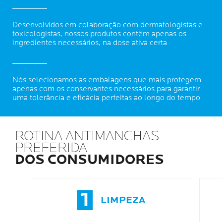
Desenvolvidos em colaboração com dermatologistas e
toxicologistas, nossos produtos contêm apenas os
ingredientes necessários, na dose ativa certa
Nós selecionamos as embalagens que mais protegem
apenas com os conservantes necessários para garantir
uma tolerância e eficácia perfeitas ao longo do tempo
ROTINA ANTIMANCHAS
PREFERIDA
DOS CONSUMIDORES
1
LIMPEZA