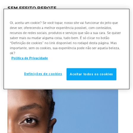
SEM EFEITO REBOTE
Reduz manchas e previne o reaparecimento com
Oi, aceita um cookie? Se você topar, nosso site vai funcionar do jeito que
eficácia antirrecidiva.
deve ser, oferecendo a melhor experiência possível, com conteúdos,
recursos de redes sociais, produtos e serviços que são a sua cara. Se quiser
saber mais ou mudar alguma coisa, tudo bem. É só clicar no botão
“Definição de cookies” no link disponível no rodapé desta página. Mas
importante, sem os cookies, sua experiência pode não ser aquela beleza,
ok?
COMO USAR
Política de Privacidade
Definições de cookies
Aceitar todos os cookies