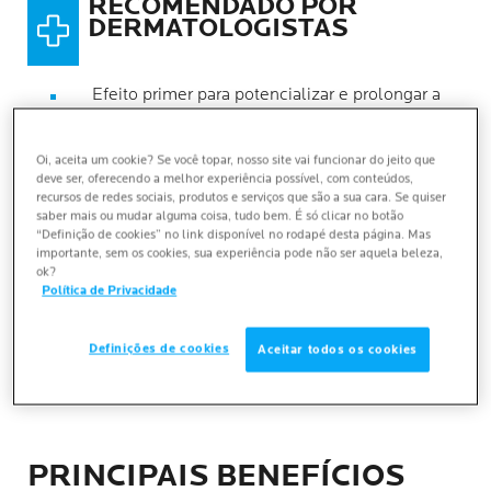
RECOMENDADO POR
DERMATOLOGISTAS
Efeito primer para potencializar e prolongar a
maquiagem e efeito blur que disfarça poros e
suaviza linhas de expressão.
Oi, aceita um cookie? Se você topar, nosso site vai funcionar do jeito que
Preenche a pele e reduz linhas finas. Controla a
deve ser, oferecendo a melhor experiência possível, com conteúdos,
oleosidade e hidrata a pele o dia todo.
recursos de redes sociais, produtos e serviços que são a sua cara. Se quiser
saber mais ou mudar alguma coisa, tudo bem. É só clicar no botão
Textura ultraleve, refrescante e oil-free com
“Definição de cookies” no link disponível no rodapé desta página. Mas
importante, sem os cookies, sua experiência pode não ser aquela beleza,
rápida absorção.
ok?
Política de Privacidade
Para todos os tipos de pele, especialmente as
oleosas, com acabamento matte e toque seco.
Definições de cookies
Aceitar todos os cookies
PRINCIPAIS BENEFÍCIOS