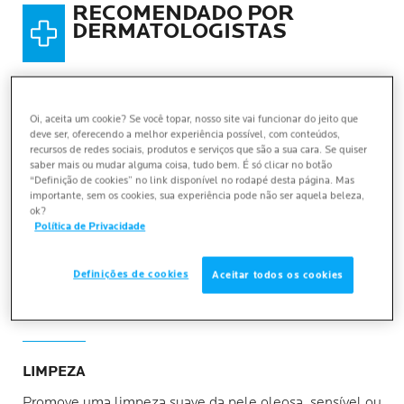
RECOMENDADO POR
DERMATOLOGISTAS
Ideal para pele sensível ou sensibilizada.
Remove suavemente as impurezas e o excesso
Oi, aceita um cookie? Se você topar, nosso site vai funcionar do jeito que
de oleosidade.
deve ser, oferecendo a melhor experiência possível, com conteúdos,
recursos de redes sociais, produtos e serviços que são a sua cara. Se quiser
saber mais ou mudar alguma coisa, tudo bem. É só clicar no botão
Promove uma pele purificada e limpa.
“Definição de cookies” no link disponível no rodapé desta página. Mas
importante, sem os cookies, sua experiência pode não ser aquela beleza,
ok?
Política de Privacidade
Definições de cookies
Aceitar todos os cookies
PRINCIPAIS BENEFÍCIOS
LIMPEZA
Promove uma limpeza suave da pele oleosa, sensível ou