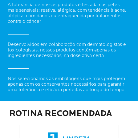
A tolerância de nossos produtos é testada nas peles
mais sensíveis: reativa, alérgica, com tendência à acne,
atópica, com danos ou enfraquecida por tratamentos
contra o câncer
Desenvolvidos em colaboração com dermatologistas e
toxicologistas, nossos produtos contêm apenas os
ingredientes necessários, na dose ativa certa
Nós selecionamos as embalagens que mais protegem
apenas com os conservantes necessários para garantir
uma tolerância e eficácia perfeitas ao longo do tempo
ROTINA RECOMENDADA