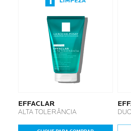
1
LIMPEZA
EFFACLAR
EF
ALTA TOLERÂNCIA
DUO