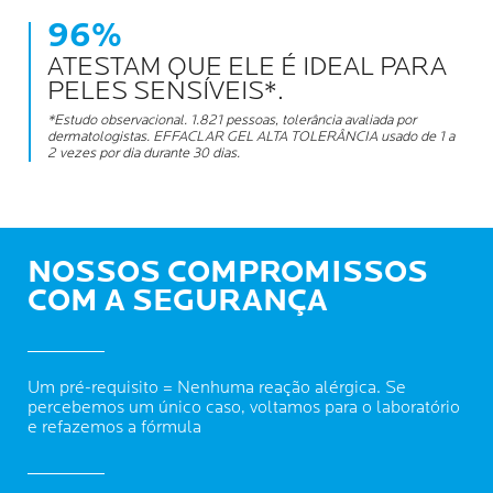
96%
ATESTAM QUE ELE É IDEAL PARA
PELES SENSÍVEIS*.
*Estudo observacional. 1.821 pessoas, tolerância avaliada por
dermatologistas. EFFACLAR GEL ALTA TOLERÂNCIA usado de 1 a
2 vezes por dia durante 30 dias.
NOSSOS COMPROMISSOS
COM A SEGURANÇA
Um pré-requisito = Nenhuma reação alérgica. Se
percebemos um único caso, voltamos para o laboratório
e refazemos a fórmula