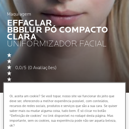
Maquiagem
EFFACLAR
BBBLUR PÓ COMPACTO
CLARA
UNIFORMIZADOR FACIAL
0,0/5 (0 Avaliações)
Oi, aceita um cookie? Se você topar, nosso site vai funcionar do jeito que
deve ser, oferecendo a melhor experiência possível, com conteúdos,
recursos de redes sociais, produtos e serviços que são a sua cara. Se quiser
saber mais ou mudar alguma coisa, tudo bem. É só clicar no botão
“Definição de cookies” no link disponível no rodapé desta página. Mas
importante, sem os cookies, sua experiência pode não ser aquela beleza,
ok?