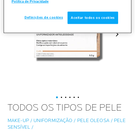
Política de Privacidade
Definições de cookies
Aceitar todos os cookies
Próximo p
TODOS OS TIPOS DE PELE
MAKE-UP / UNIFORMIZAÇÃO / PELE OLEOSA / PELE
SENSÍVEL /