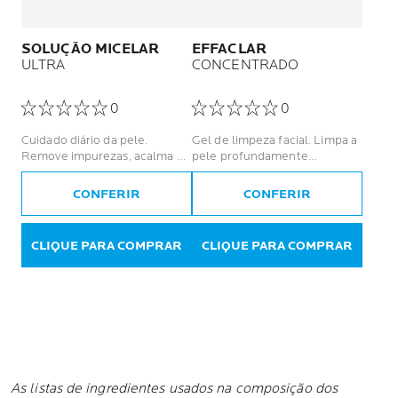
SOLUÇÃO MICELAR
EFFACLAR
ULTRA
CONCENTRADO
0
0
Cuidado diário da pele.
Gel de limpeza facial. Limpa a
Remove impurezas, acalma e
pele profundamente
suaviza a pele sensível após
reduzindo a oleosidade e
agressões diárias Eficaz na
lesões acneicas
CONFERIR
CONFERIR
remoção de maquiagem.
Indicado para todos os tipos
de pele, inclusive as sensíveis
CLIQUE PARA COMPRAR
CLIQUE PARA COMPRAR
As listas de ingredientes usados na composição dos