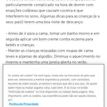
particularmente complicado na hora de dormir com
erupções cutâneas que causam coceira e que
interferem no sono. Algumas dicas para as crianças (e a
seus pais!) terem uma boa noite de descanço:
- Antes de ir para a cama, tomar um banho morno e em
seguida aplicar um bom creme contra eczema para
bebês e crianças.
- Manter as crianças relaxadas com roupas de cama
leves e pijamas de algodão. Diminua o aquecimento no
inverno e mantenha uma janela aberta no verão.
- Mantenha um Lipikar AP+ à mão para ajudar a
combater a coceira durante a noite
Oi, aceita um cookie? Se você topar, nosso site vai funcionar do jeito que
deve ser, oferecendo a melhor experiência possível, com conteúdos,
recursos de redes sociais, produtos e serviços que são a sua cara. Se quiser
saber mais ou mudar alguma coisa, tudo bem. É só clicar no botão
“Definição de cookies” no link disponível no rodapé desta página. Mas
DERMATITE ATÓPICA EM CRIANÇAS: MUITO
importante, sem os cookies, sua experiência pode não ser aquela beleza,
COMPLICADO NA HORA DE DORMIR
ok?
Política de Privacidade