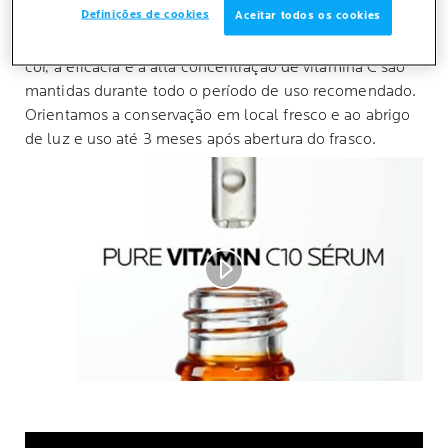
Definições de cookies
Aceitar todos os cookies
sob pilares científicos que garantem a sua efetividade,
estabilidade e tolerabilidade. Apesar da alteração de
cor, a eficácia e a alta concentração de vitamina C são
mantidas durante todo o período de uso recomendado.
Orientamos a conservação em local fresco e ao abrigo
de luz e uso até 3 meses após abertura do frasco.
Play video