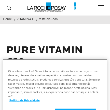
Menu p
Home
VITAMINA C
teste-de-iodo
PURE VITAMIN
C10
Oi, aceita um cookie? Se você topar, nosso site vai funcionar do jeito que
CONCENTRADO ANTIRRUGAS
deve ser, oferecendo a melhor experiência possível, com conteúdos,
recursos de redes sociais, produtos e serviços que são a sua cara. Se quiser
saber mais ou mudar alguma coisa, tudo bem. É só clicar no botão
Este produto contém vitamina C na sua forma pura,
“Definição de cookies” no link disponível no rodapé desta página. Mas
ácido L-ascórbico, que tem como comportamento
importante, sem os cookies, sua experiência pode não ser aquela beleza,
ok?
esperado a alteração de cor ao longo do tempo,
Política de Privacidade
especialmente quando presente em altas
concentrações. A La Roche-Posay desenvolve produtos