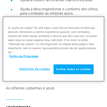
Ajuda a reduzir as olheiras marrons escuras
Ajuda a descongestionar o contorno dos olhos,
para combater as olheiras azuis.
Reduz a aparência de olheiras castanhas
causadas por uma superprodução de melanina.
Oi, aceita um cookie? Se você topar, nosso site vai funcionar do jeito que
deve ser, oferecendo a melhor experiência possível, com conteúdos,
recursos de redes sociais, produtos e serviços que são a sua cara. Se quiser
saber mais ou mudar alguma coisa, tudo bem. É só clicar no botão
“Definição de cookies” no link disponível no rodapé desta página. Mas
importante, sem os cookies, sua experiência pode não ser aquela beleza,
ok?
Política de Privacidade
PRINCIPAIS BENEFÍCIOS
Definições de cookies
Aceitar todos os cookies
REDUZ
As olheiras castanhas e azuis