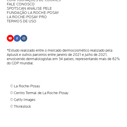
CONFIGURAÇÕES DE COOKIES
FALE CONOSCO
SPOTSCAN ANÁLISE PELE
FUNDAÇÃO LA ROCHE-POSAY
LA ROCHE-POSAY PRO
TERMOS DE USO
*Estudo realizado entre o mercado dermocosmético realizado pela
AplusA
e outros parceiros entre janeiro de 2021 e julho de 2021,
envolvendo
dermatologistas em 34 países, representando mais de 82%
do GDP mundial.
© La Roche-Posay
© Centro Termal de La Roche-Posay
© Getty Images
© Thinkstock
© L'OREAL