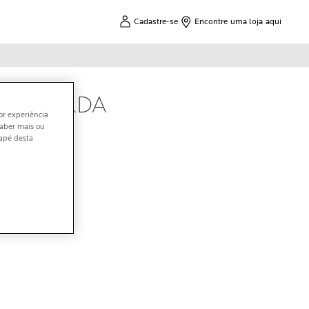
Cadastre-se
Encontre uma loja aqui
NCERRADA
or experiência
saber mais ou
dapé desta