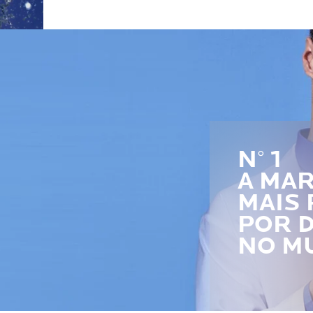
N° 1
A MA
MAIS
POR 
NO M