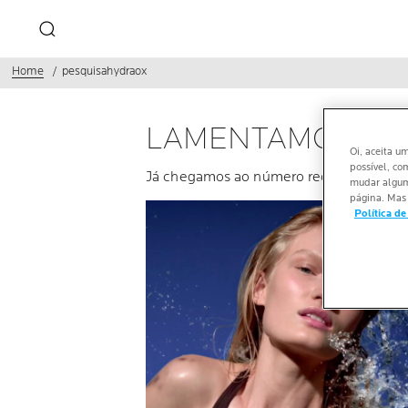
Home
pesquisahydraox
LAMENTAMOS, MA
Oi, aceita u
possível, co
Já chegamos ao número requerido de r
mudar alguma
página. Mas 
Política de