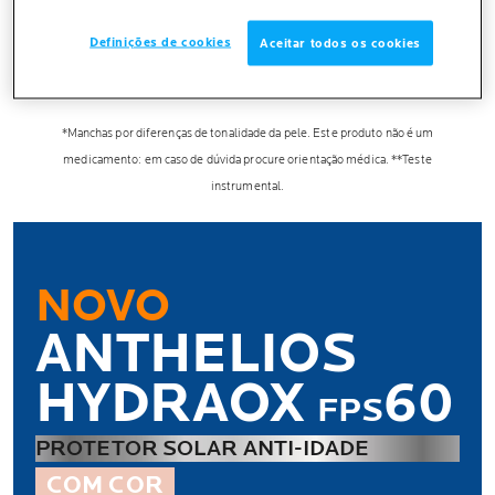
REDUZ MANCHAS EM 4 SEMANAS**
Definições de cookies
Aceitar todos os cookies
COM EXCLUSIVO COMPLEXO ANTIMANCHAS*
(PHE RESORCINOL/LHA/NIACINAMIDA)
*Manchas por diferenças de tonalidade da pele. Este produto não é um
medicamento: em caso de dúvida procure orientação médica. **Teste
instrumental.
NOVO
ANTHELIOS
HYDR
AOX
60
FPS
PROTETOR SOLAR ANTI-IDADE
COM COR