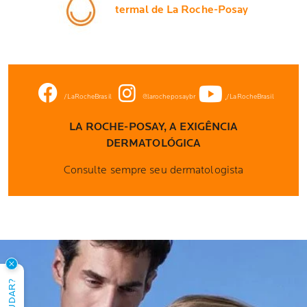
termal de La Roche-Posay
/LaRocheBrasil
@larocheposaybr
/LaRocheBrasil
LA ROCHE-POSAY, A EXIGÊNCIA
DERMATOLÓGICA
Consulte sempre seu dermatologista