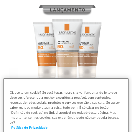
Oi, aceita um cookie? Se você topar, nosso site vai funcionar do jeito que
ANTIRRUGAS + ANTIMANCHAS*
deve ser, oferecendo a melhor experiência possível, com conteúdos,
recursos de redes sociais, produtos e serviços que são a sua cara. Se quiser
saber mais ou mudar alguma coisa, tudo bem. É só clicar no botão
REDUZ RUGAS E PREENCHE A PELE
“Definição de cookies” no link disponível no rodapé desta página. Mas
importante, sem os cookies, sua experiência pode não ser aquela beleza,
COM ÁCIDO HIALURÔNICO E
ok?
ÁGUA TERMAL LA ROCHE-POSAY
Política de Privacidade