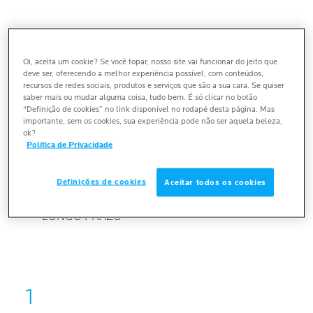
COMO APLICAR O PROTETOR SOLAR
CORRETAMENTE? | ANTHELIOS UVMUNE 400
Oi, aceita um cookie? Se você topar, nosso site vai funcionar do jeito que
deve ser, oferecendo a melhor experiência possível, com conteúdos,
recursos de redes sociais, produtos e serviços que são a sua cara. Se quiser
OS PRINCIPAIS BENEFÍCIOS DO ANTHELIOS UV
saber mais ou mudar alguma coisa, tudo bem. É só clicar no botão
MUNE 400 EM RESUMO:
“Definição de cookies” no link disponível no rodapé desta página. Mas
importante, sem os cookies, sua experiência pode não ser aquela beleza,
ok?
Política de Privacidade
ERROS COMUNS DE APLICAÇÃO A EVITAR
Definições de cookies
Aceitar todos os cookies
CRIANDO HÁBITOS DE PROTEÇÃO SOLAR A
LONGO PRAZO