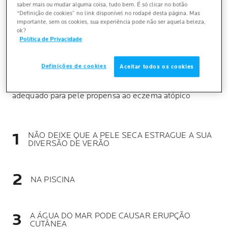
atópica nas férias de verão para minimizar a chance de
saber mais ou mudar alguma coisa, tudo bem. É só clicar no botão
erupções cutâneas irritantes que coçam:
“Definição de cookies” no link disponível no rodapé desta página. Mas
importante, sem os cookies, sua experiência pode não ser aquela beleza,
ok?
• Enxágue rapidamente o cloro no chuveiro após cada
Política de Privacidade
mergulho
• Se a água salgada doer, enxágue e dê um tapinha
delicado em um creme calmante para dermatite
Definições de cookies
Aceitar todos os cookies
atópica
• Proteja a pele das queimaduras solares com filtro solar
adequado para pele propensa ao eczema atópico
NÃO DEIXE QUE A PELE SECA ESTRAGUE A SUA
DIVERSÃO DE VERÃO
NA PISCINA
A ÁGUA DO MAR PODE CAUSAR ERUPÇÃO
CUTÂNEA